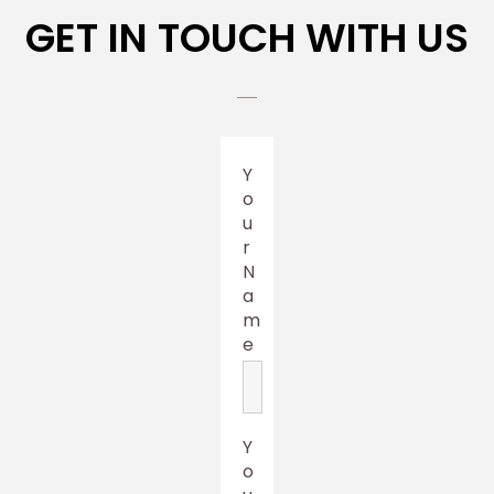
GET IN TOUCH WITH US
Y
o
u
r
N
a
m
e
Y
o